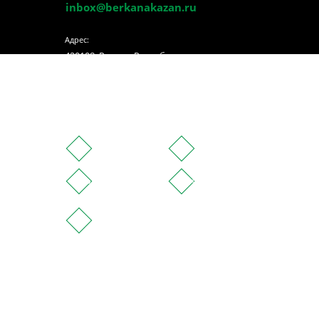
inbox@berkanakazan.ru
Адрес:
420108, Россия, Республика
Татарстан, Казань, ул. Мазита
Гафури 50 корпус 6 каб.420
Социальные сети:
© 2026 Беркана
Разработка сайта:
Web Zeppelin