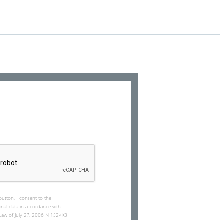
button, I consent to the
nal data in accordance with
l Law of July 27, 2006 N 152-ФЗ