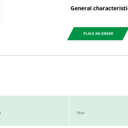
General characteristi
PLACE AN ORDER
м
70 кг