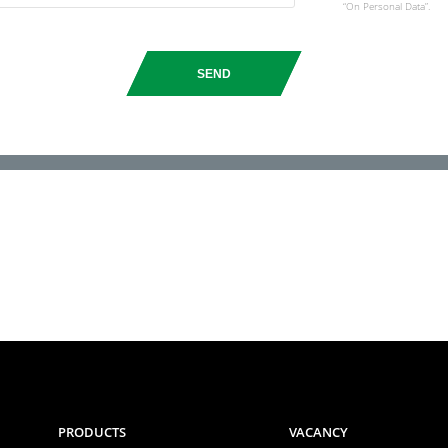
“On Personal Data”.
SEND
PRODUCTS
VACANCY