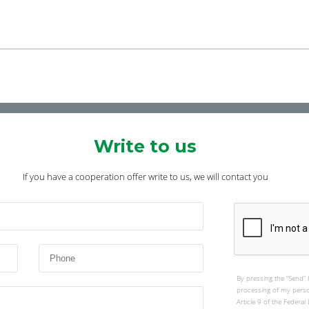
Write to us
If you have a cooperation offer write to us, we will contact you
By pressing the “Send” 
processing of my perso
Article 9 of the Federa