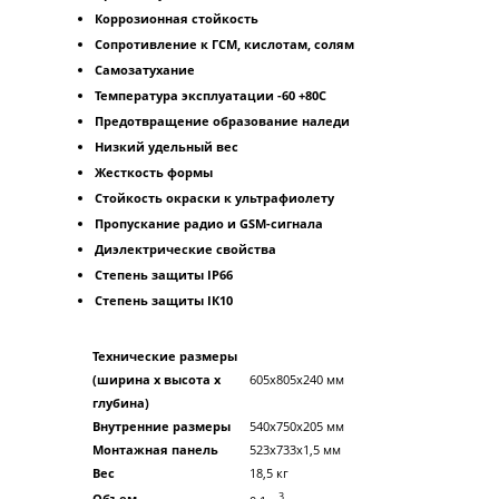
Коррозионная стойкость
Сопротивление к ГСМ, кислотам, солям
Самозатухание
Температура эксплуатации -60 +80С
Предотвращение образование наледи
Низкий удельный вес
Жесткость формы
Стойкость окраски к ультрафиолету
Пропускание радио и GSM-сигнала
Диэлектрические свойства
Степень защиты IР66
Степень защиты IК10
Технические размеры
(ширина х высота х
605x805x240 мм
глубина)
Внутренние размеры
540х750х205 мм
Монтажная панель
523х733х1,5 мм
Вес
18,5 кг
3
Объем