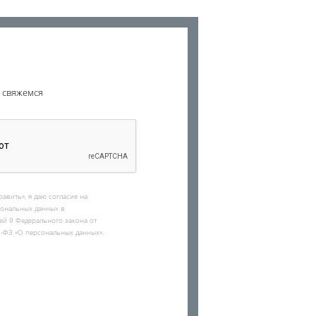
и свяжемся
авить», я даю согласие на
сональных данных в
ьей 9 Федерального закона от
2-ФЗ «О персональных данных».