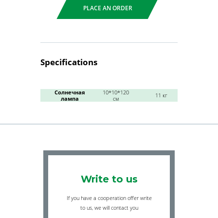
PLACE AN ORDER
Specifications
Солнечная
10*10*120
11 кг
лампа
см
Write to us
If you have a cooperation offer write
to us, we will contact you