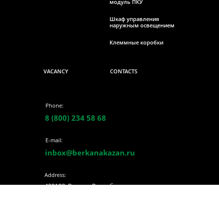
модуль ПКУ
Шкаф управления
наружным освещением
Клеммные коробки
VACANCY
CONTACTS
Phone:
8 (800) 234 58 68
E-mail:
inbox@berkanakazan.ru
Address:
420108, Россия, Республика
Татарстан, Казань, ул. Мазита
Гафури 50 корпус 6 каб.420