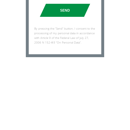
SEND
By pressing the “Send” button, I consent to the
processing of my personal data in accordance
with Article 9 of the Federal Law of July 27,
2006 N 152-ФЗ “On Personal Data”.