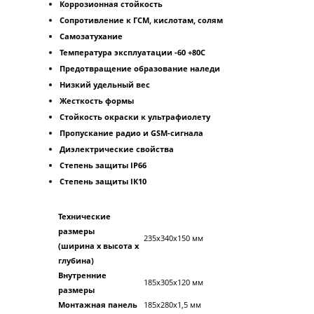
Коррозионная стойкость
Сопротивление к ГСМ, кислотам, солям
Самозатухание
Температура эксплуатации -60 +80С
Предотвращение образование наледи
Низкий удельный вес
Жесткость формы
Стойкость окраски к ультрафиолету
Пропускание радио и GSM-сигнала
Диэлектрические свойства
Степень защиты IР66
Степень защиты IК10
Технические
размеры
235x340x150 мм
(ширина х высота х
глубина)
Внутренние
185х305х120 мм
размеры
Монтажная панель
185х280х1,5 мм