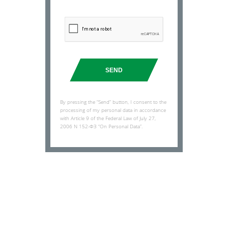
SEND
By pressing the “Send” button, I consent to the
processing of my personal data in accordance
with Article 9 of the Federal Law of July 27,
2006 N 152-ФЗ “On Personal Data”.