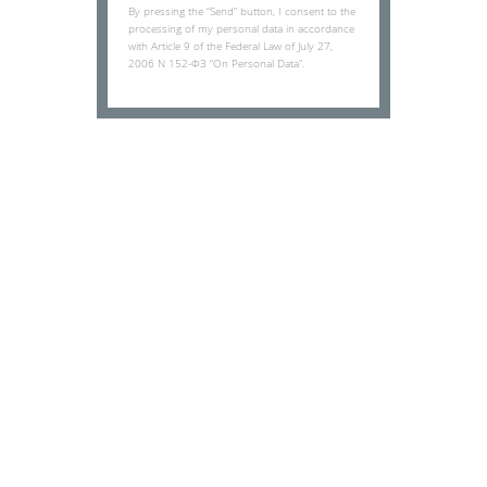
By pressing the “Send” button, I consent to the
processing of my personal data in accordance
with Article 9 of the Federal Law of July 27,
2006 N 152-ФЗ “On Personal Data”.