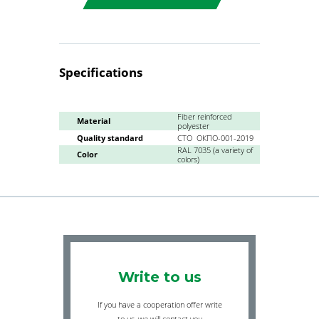
Specifications
Fiber reinforced
Material
polyester
Quality standard
СТО
ОКПО-001-2019
RAL 7035 (a variety of
Color
colors)
Write to us
If you have a cooperation offer write
to us, we will contact you