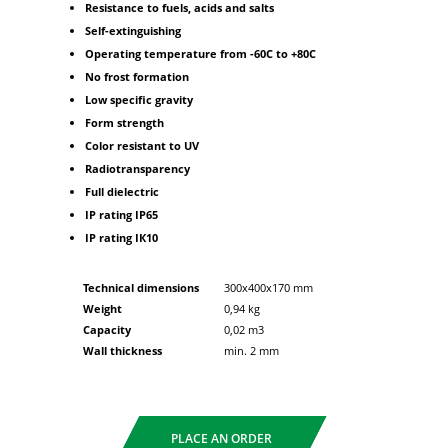
Resistance to fuels, acids and salts
Self-extinguishing
Operating temperature from -60C to +80C
No frost formation
Low specific gravity
Form strength
Color resistant to UV
Radiotransparency
Full dielectric
IP rating IР65
IP rating IК10
Technical dimensions
300x400x170 mm
Weight
0,94 kg
Capacity
0,02 m3
Wall thickness
min. 2 mm
PLACE AN ORDER